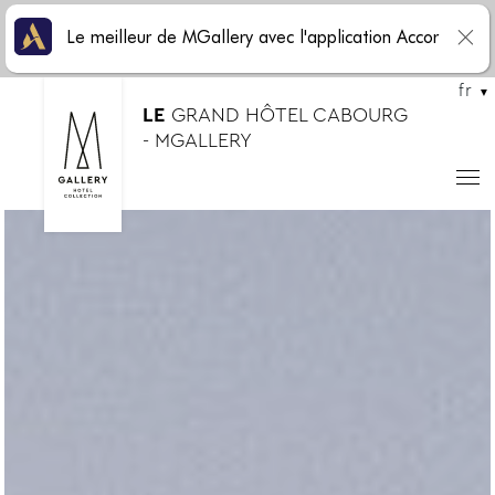
Le meilleur de MGallery avec l'application Accor
fr
LE
GRAND HÔTEL CABOURG
- MGALLERY