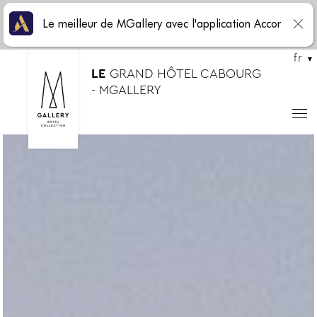
Le meilleur de MGallery avec l'application Accor
fr
LE
GRAND HÔTEL CABOURG
- MGALLERY